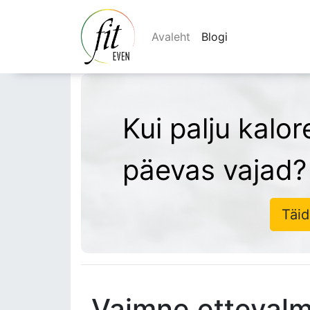
Avaleht
Blogi
Kui palju kalor
päevas vajad?
Täid
Vaimne ettevalm