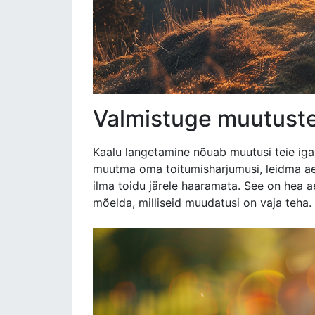
Valmistuge muutust
Kaalu langetamine nõuab muutusi teie igap
muutma oma toitumisharjumusi, leidma ae
ilma toidu järele haaramata. See on hea a
mõelda, milliseid muudatusi on vaja teha.