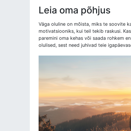
Leia oma põhjus
Väga oluline on mõista, miks te soovite ka
motivatsiooniks, kui teil tekib raskusi. K
paremini oma kehas või saada rohkem ene
olulised, sest need juhivad teie igapäevas