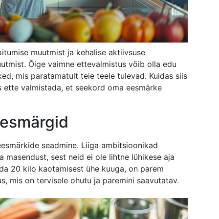
oitumise muutmist ja kehalise aktiivsuse
utmist. Õige vaimne ettevalmistus võib olla edu
tked, mis paratamatult teie teele tulevad. Kuidas siis
s ette valmistada, et seekord oma eesmärke
eesmärgid
eesmärkide seadmine. Liiga ambitsioonikad
masendust, sest neid ei ole lihtne lühikese aja
tada 20 kilo kaotamisest ühe kuuga, on parem
s, mis on tervisele ohutu ja paremini saavutatav.