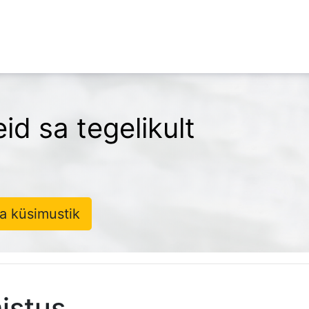
eid sa tegelikult
a küsimustik
istus