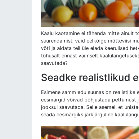
Kaalu kaotamine ei tähenda mitte ainult t
suurendamist, vaid eelkõige mõtteviisi mu
võti ja aidata teil üle elada keerulised he
tõhusalt ennast vaimselt kaalulangetusek
saavutada?
Seadke realistlikud 
Esimene samm edu suunas on realistlike 
eesmärgid võivad põhjustada pettumust ja 
jooksul saavutada. Selle asemel, et unis
seada eesmärgiks järkjärguline kaalulangu