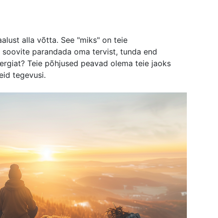
alust alla võtta. See "miks" on teie
as soovite parandada oma tervist, tunda end
rgiat? Teie põhjused peavad olema teie jaoks
eid tegevusi.