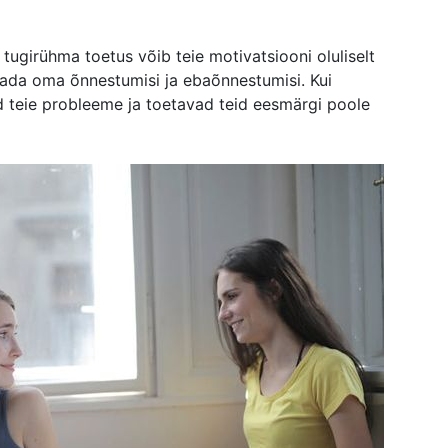
tugirühma toetus võib teie motivatsiooni oluliselt
gada oma õnnestumisi ja ebaõnnestumisi. Kui
 teie probleeme ja toetavad teid eesmärgi poole