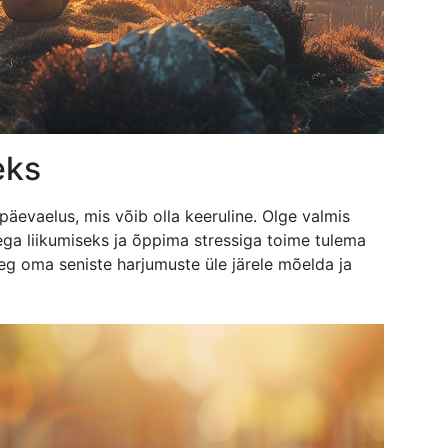
eks
äevaelus, mis võib olla keeruline. Olge valmis
ga liikumiseks ja õppima stressiga toime tulema
eg oma seniste harjumuste üle järele mõelda ja