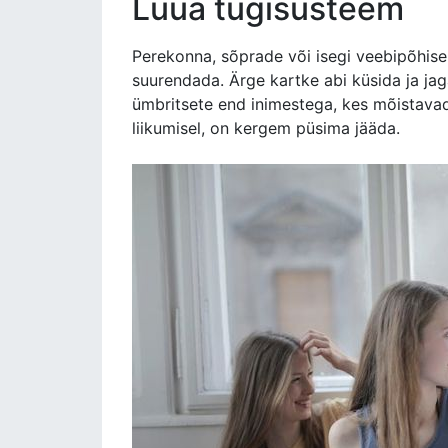
Luua tugisüsteem
Perekonna, sõprade või isegi veebipõhise 
suurendada. Ärge kartke abi küsida ja ja
ümbritsete end inimestega, kes mõistavad
liikumisel, on kergem püsima jääda.