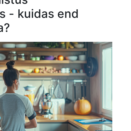
s - kuidas end
a?