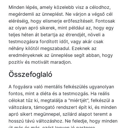
Minden lépés, amely közelebb visz a célodhoz,
megérdemli az ünneplést. Ne várjon a végső cél
eléréséig, hogy elismerje erőfeszítéseit. Fontosak
az olyan apró sikerek, mint például az, hogy egy
teljes héten át betartja az étrendjét, növeli a
testmozgásra fordított időt, vagy akár csak
néhány kilótól megszabadul. Ezeknek az
eredményeknek az ünneplése segít abban, hogy
pozitív és motivált maradjon.
Összefoglaló
A fogyásra való mentális felkészülés ugyanolyan
fontos, mint a diéta és a testmozgás. Ha reális
célokat tűz ki, megtalálja a "miértjét", felkészül a
változásra, támogató rendszert épít ki, és minden
apró sikert megünnepel, szilárd alapot teremt a
hosszú távú változáshoz. Ne feledje, hogy minden
út más és más, ezért legyen jó partnere