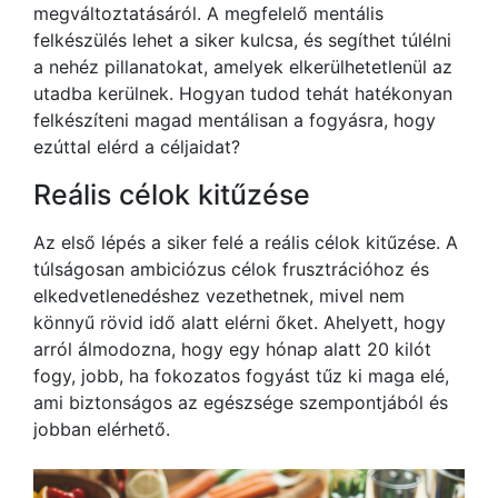
megváltoztatásáról. A megfelelő mentális
felkészülés lehet a siker kulcsa, és segíthet túlélni
a nehéz pillanatokat, amelyek elkerülhetetlenül az
utadba kerülnek. Hogyan tudod tehát hatékonyan
felkészíteni magad mentálisan a fogyásra, hogy
ezúttal elérd a céljaidat?
Reális célok kitűzése
Az első lépés a siker felé a reális célok kitűzése. A
túlságosan ambiciózus célok frusztrációhoz és
elkedvetlenedéshez vezethetnek, mivel nem
könnyű rövid idő alatt elérni őket. Ahelyett, hogy
arról álmodozna, hogy egy hónap alatt 20 kilót
fogy, jobb, ha fokozatos fogyást tűz ki maga elé,
ami biztonságos az egészsége szempontjából és
jobban elérhető.