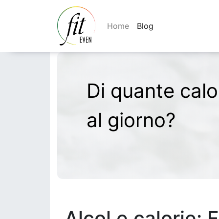
Home
Blog
Di quante cal
al giorno?
Alcol e calorie: 