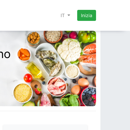
IT
Inizia
no