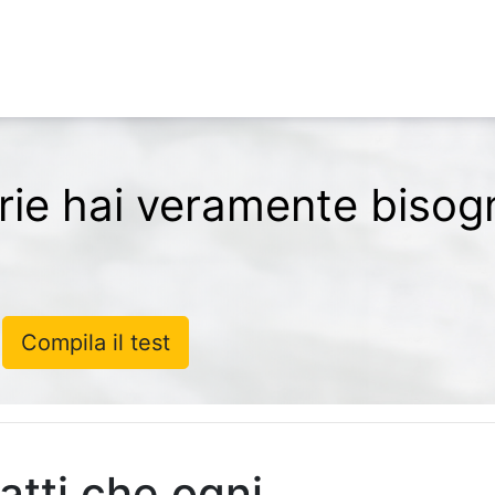
orie hai veramente bisog
Compila il test
Fatti che ogni