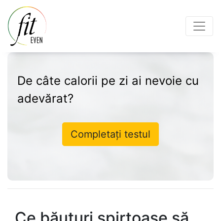
De câte calorii pe zi ai nevoie cu
adevărat?
Completați testul
Ce băuturi spirtoase să