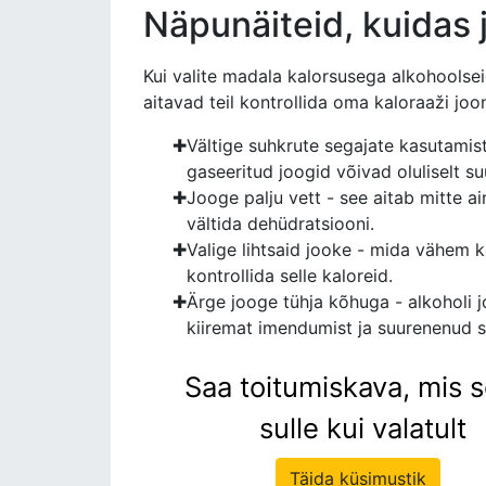
Näpunäiteid, kuidas ju
Kui valite madala kalorsusega alkohoolse
aitavad teil kontrollida oma kaloraaži joom
Vältige suhkrute segajate kasutamist
gaseeritud joogid võivad oluliselt su
Jooge palju vett - see aitab mitte a
vältida dehüdratsiooni.
Valige lihtsaid jooke - mida vähem k
kontrollida selle kaloreid.
Ärge jooge tühja kõhuga - alkoholi 
kiiremat imendumist ja suurenenud s
Saa toitumiskava, mis 
sulle kui valatult
Täida küsimustik